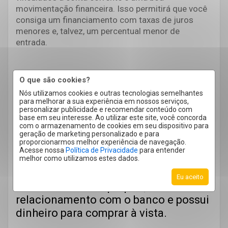
movimentação financeira. Isso permitirá que você
consiga um financiamento com taxas de juros
menores e, talvez, um percentual menor de
entrada.
Com base nesse cenário, você pode fazer um
O que são cookies?
comparativo das possibilidades do imóvel usado:
Nós utilizamos cookies e outras tecnologias semelhantes
ofertá-lo, ainda assim, como parte do pagamento
para melhorar a sua experiência em nossos serviços,
na compra de um novo; mantê-lo alugado para que
personalizar publicidade e recomendar conteúdo com
base em seu interesse. Ao utilizar este site, você concorda
gere renda e possa cobrir (total ou parcialmente) o
com o armazenamento de cookies em seu dispositivo para
valor do financiamento; anunciá-lo para venda e
geração de marketing personalizado e para
usar os valores recebidos para amortização do
proporcionarmos melhor experiência de navegação.
Acesse nossa
Política de Privacidade
para entender
financiamento.
melhor como utilizamos estes dados.
Eu aceito
Possui um imóvel próprio, bom
relacionamento com o banco e possui
dinheiro para comprar à vista.