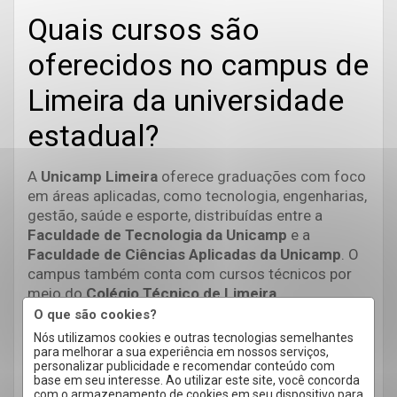
Quais cursos são
oferecidos no campus de
Limeira da universidade
estadual?
A
Unicamp Limeira
oferece graduações com foco
em áreas aplicadas, como tecnologia, engenharias,
gestão, saúde e esporte, distribuídas entre a
Faculdade de Tecnologia da Unicamp
e a
Faculdade de Ciências Aplicadas da Unicamp
. O
campus também conta com cursos técnicos por
meio do
Colégio Técnico de Limeira
.
O que são cookies?
Nós utilizamos cookies e outras tecnologias semelhantes
para melhorar a sua experiência em nossos serviços,
Para conferir mais detalhes sobre cada formação,
personalizar publicidade e recomendar conteúdo com
o ideal é consultar a
página oficial da universidade
.
base em seu interesse. Ao utilizar este site, você concorda
com o armazenamento de cookies em seu dispositivo para