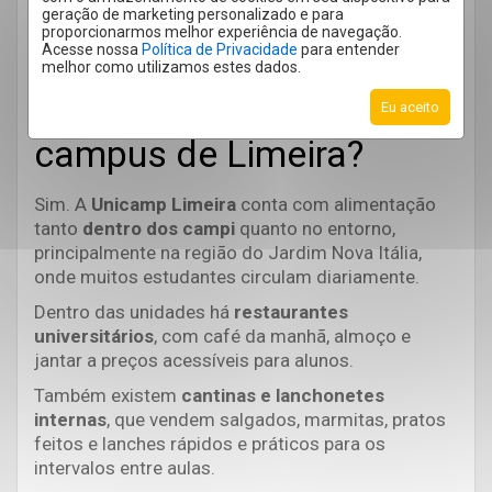
Existem opções de
geração de marketing personalizado e para
proporcionarmos melhor experiência de navegação.
Acesse nossa
Política de Privacidade
para entender
restaurantes ou
melhor como utilizamos estes dados.
lanchonetes próximos ao
Eu aceito
campus de Limeira?
Sim. A
Unicamp Limeira
conta com alimentação
tanto
dentro dos campi
quanto no entorno,
principalmente na região do Jardim Nova Itália,
onde muitos estudantes circulam diariamente.
Dentro das unidades há
restaurantes
universitários
, com café da manhã, almoço e
jantar a preços acessíveis para alunos.
Também existem
cantinas e lanchonetes
internas
, que vendem salgados, marmitas, pratos
feitos e lanches rápidos e práticos para os
intervalos entre aulas.