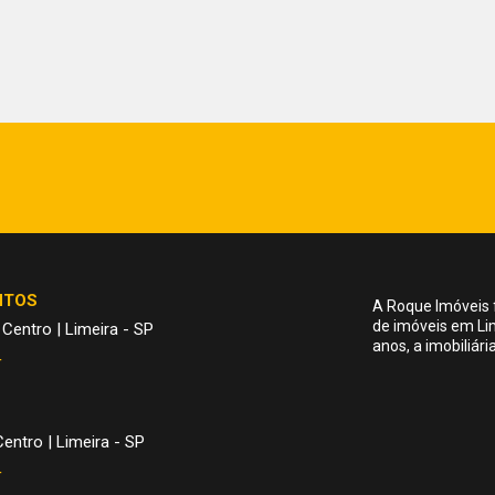
NTOS
A Roque Imóveis 
de imóveis em Li
 Centro | Limeira - SP
anos, a imobiliár
4
entro | Limeira - SP
4