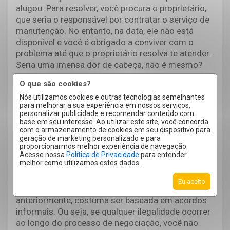
alugou. Para resolver, você procura o proprietário,
que seria o responsável por contratar o serviço de
manutenção. No entanto, na data, ele não está
disponível e você é obrigado a conviver com o
problema até que o proprietário resolva te atender.
Seria uma imensa dor de cabeça, não é mesmo?
Por isso é tão importante o papel de uma
O que são cookies?
imobiliária que, por ter uma equipe sempre à
Nós utilizamos cookies e outras tecnologias semelhantes
disposição dos clientes, consegue resolver com
para melhorar a sua experiência em nossos serviços,
personalizar publicidade e recomendar conteúdo com
mais agilidade qualquer imprevisto. Além disso, a
base em seu interesse. Ao utilizar este site, você concorda
relação com a imobiliária é muito mais
com o armazenamento de cookies em seu dispositivo para
profissional, o que pode facilitar a resolução de
geração de marketing personalizado e para
proporcionarmos melhor experiência de navegação.
possíveis conflitos.
Acesse nossa
Política de Privacidade
para entender
melhor como utilizamos estes dados.
6 – Risco de ser golpe
Eu aceito
A locação direto com o proprietário, como dito
anteriormente, costuma ser baseada em acordos
informais. Ou seja, se qualquer ilegalidade ocorrer
ao longo do processo de negociação, você não