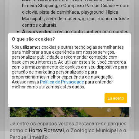
Limeira Shopping, o Complexo Parque Cidade – com
ciclovia, pista de caminhada, playground, Hípica
Municipal -, além de museus, igrejas, monumentos e
centros culturais.
Áreas verdes
: a região conta também com opções
de turismo rural, com destaque para os b
airros
O que são cookies?
históricos dos Pires e do Tatu, ambos em áreas
Nós utilizamos cookies e outras tecnologias semelhantes
periurbanas e que preservam características
para melhorar a sua experiência em nossos serviços,
personalizar publicidade e recomendar conteúdo com
originais. Entre as principais
atrações estão as
base em seu interesse. Ao utilizar este site, você concorda
fazendas Quilombo e
Itapema
.
com o armazenamento de cookies em seu dispositivo para
geração de marketing personalizado e para
proporcionarmos melhor experiência de navegação.
Acesse nossa
Política de Privacidade
para entender
melhor como utilizamos estes dados.
Eu aceito
Já entre os espaços verdes destacam-se parques
como o
Horto Florestal
, o Zoológico Municipal e o
Parque Limeirão.