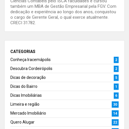
Ciências Contábeis pelo ISCA faculdades e cursou
também um MBA de Gestão Empresarial pela FGV. Com
dedicação e experiência ao longo dos anos, conquistou
o cargo de Gerente Geral, o qual exerce atualmente.
CRECI 31782.
CATEGORIAS
Conheça Iracemápolis
2
Descubra Cordeirópolis
2
Dicas de decoração
5
Dicas do Bairro
1
Dicas Imobiliárias
6
Limeira e região
30
Mercado Imobiliário
14
Quero Alugar
22