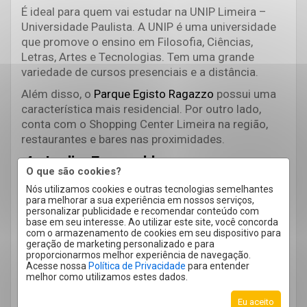
É ideal para quem vai estudar na UNIP Limeira –
Universidade Paulista. A UNIP é uma universidade
que promove o ensino em Filosofia, Ciências,
Letras, Artes e Tecnologias. Tem uma grande
variedade de cursos presenciais e a distância.
Além disso, o
Parque Egisto Ragazzo
possui uma
característica mais residencial. Por outro lado,
conta com o Shopping Center Limeira na região,
restaurantes e bares nas proximidades.
4. Jardim Esmeralda
O que são cookies?
É vizinho ao bairro Chácara Boa Vista da Graminha,
Nós utilizamos cookies e outras tecnologias semelhantes
para melhorar a sua experiência em nossos serviços,
onde está localizada a ISCA Faculdades – Instituto
personalizar publicidade e recomendar conteúdo com
Superior de Ciências Aplicadas de Limeira. Mas,
base em seu interesse. Ao utilizar este site, você concorda
com o armazenamento de cookies em seu dispositivo para
como o Chácara Boa Vista da Graminha é um
geração de marketing personalizado e para
bairro com mais empreendimentos de condomínio
proporcionarmos melhor experiência de navegação.
fechado, o
Jardim Esmeralda
é uma opção mais
Acesse nossa
Política de Privacidade
para entender
melhor como utilizamos estes dados.
indicada para os estudantes que ingressam na
ISCA.
Eu aceito