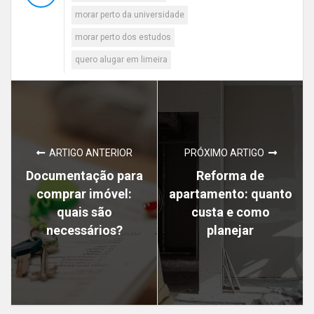
morar perto da universidade
morar perto dos estudos
quero alugar em limeira
ARTIGO ANTERIOR
PRÓXIMO ARTIGO
Documentação para
Reforma de
comprar imóvel:
apartamento: quanto
quais são
custa e como
necessários?
planejar