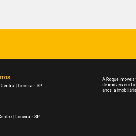
NTOS
A Roque Imóveis 
de imóveis em Li
 Centro | Limeira - SP
anos, a imobiliár
4
entro | Limeira - SP
4