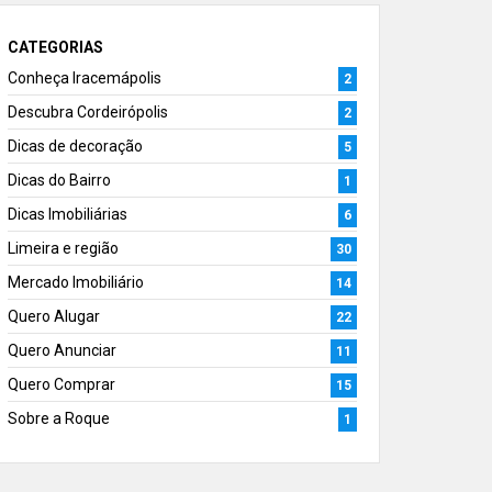
CATEGORIAS
Conheça Iracemápolis
2
Descubra Cordeirópolis
2
Dicas de decoração
5
Dicas do Bairro
1
Dicas Imobiliárias
6
Limeira e região
30
Mercado Imobiliário
14
Quero Alugar
22
Quero Anunciar
11
Quero Comprar
15
Sobre a Roque
1