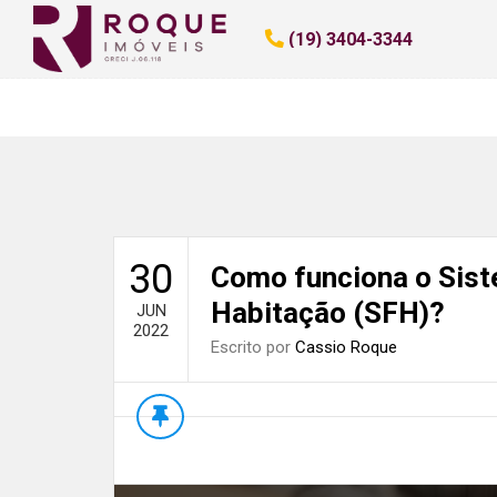
Início
»
Blog
»
Como funciona o Sistema Financeiro de 
(19) 3404-3344
30
Como funciona o Sist
Habitação (SFH)?
JUN
2022
Escrito por
Cassio Roque