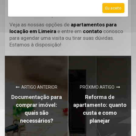
podemos aproveitar para explicar como as
garantias locatícias funcionam, ajudando a
Eu aceito
escolher a melhor para você.
Veja as nossas opções de
apartamentos para
locação em Limeira
e entre em
contato
conosco
para agendar uma visita ou tirar suas dúvidas.
Estamos à disposição!
ARTIGO ANTERIOR
PRÓXIMO ARTIGO
Documentação para
Reforma de
comprar imóvel:
apartamento: quanto
quais são
custa e como
necessários?
planejar