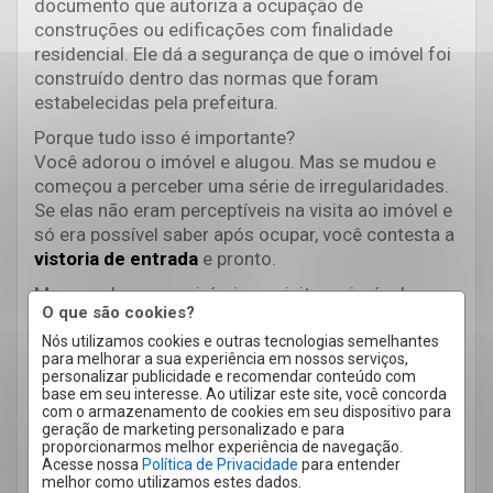
documento que autoriza a ocupação de
construções ou edificações com finalidade
residencial. Ele dá a segurança de que o imóvel foi
construído dentro das normas que foram
estabelecidas pela prefeitura.
Porque tudo isso é importante?
Você adorou o imóvel e alugou. Mas se mudou e
começou a perceber uma série de irregularidades.
Se elas não eram perceptíveis na visita ao imóvel e
só era possível saber após ocupar, você contesta a
vistoria de entrada
e pronto.
Mas, se elas eram visíveis na visita ao imóvel e
O que são cookies?
você acabou não percebendo, ficar irado não vai
resolver o problema. Conteste a vistoria e solicite
Nós utilizamos cookies e outras tecnologias semelhantes
para melhorar a sua experiência em nossos serviços,
os reparos ao proprietário. Aproveite para conferir
personalizar publicidade e recomendar conteúdo com
4 dicas para checar se está tudo certo
!
base em seu interesse. Ao utilizar este site, você concorda
com o armazenamento de cookies em seu dispositivo para
Deixa a Roque ajudar você!
geração de marketing personalizado e para
proporcionarmos melhor experiência de navegação.
Nós podemos apresentar diversas opções para
Acesse nossa
Política de Privacidade
para entender
você
alugar um apartamento em Limeira
. E
melhor como utilizamos estes dados.