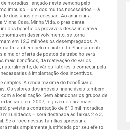
 de moradias, lançado nesta semana pelo
como impulso – um dos muitos necessários – à
 de dois anos de recessão. Ao anunciar a
 Minha Casa, Minha Vida, o presidente
 dos benefícios prováveis dessa iniciativa.
economia em desenvolvimento, se torna
timam em 12,3 milhões os desempregados. A
irmada também pelo ministro do Planejamento,
as a maior oferta de postos de trabalho será
 mais benéficos, da reativação de vários
 naturalmente, de vários fatores, a começar pela
necessárias à implantação dos incentivos.
 simples. A renda máxima do beneficiário
ais. Os valores dos imóveis financiáveis também
o com a localização. Sem abandonar os grupos de
rama lançado em 2007, o governo dará mais
tá prevista a contratação de 610 mil moradias
0 mil unidades – será destinada às faixas 2 e 3,
l. Se o foco nessas famílias apressar a
ará mais amplamente justificada por seu efeito