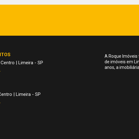
NTOS
A Roque Imóveis 
de imóveis em Li
 Centro | Limeira - SP
anos, a imobiliár
4
entro | Limeira - SP
4