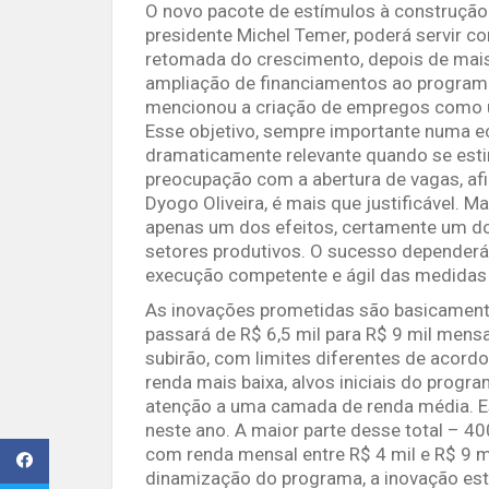
O novo pacote de estímulos à construção
presidente Michel Temer, poderá servir 
retomada do crescimento, depois de mais
ampliação de financiamentos ao programa
mencionou a criação de empregos como um
Esse objetivo, sempre importante numa 
dramaticamente relevante quando se es
preocupação com a abertura de vagas, af
Dyogo Oliveira, é mais que justificável. M
apenas um dos efeitos, certamente um dos
setores produtivos. O sucesso dependerá,
execução competente e ágil das medidas 
As inovações prometidas são basicamente
passará de R$ 6,5 mil para R$ 9 mil mens
subirão, com limites diferentes de acord
renda mais baixa, alvos iniciais do prog
atenção a uma camada de renda média. Es
neste ano. A maior parte desse total – 40
com renda mensal entre R$ 4 mil e R$ 9 mi
dinamização do programa, a inovação est