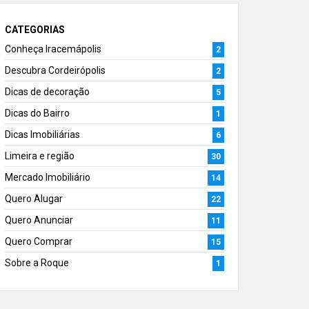
CATEGORIAS
Conheça Iracemápolis
2
Descubra Cordeirópolis
2
Dicas de decoração
5
Dicas do Bairro
1
Dicas Imobiliárias
6
Limeira e região
30
Mercado Imobiliário
14
Quero Alugar
22
Quero Anunciar
11
Quero Comprar
15
Sobre a Roque
1