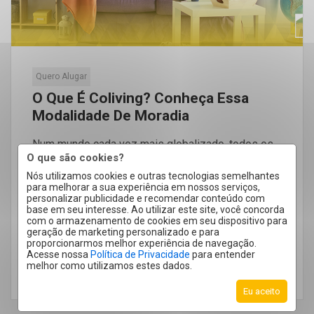
Quero Alugar
O Que É Coliving? Conheça Essa
Modalidade De Moradia
Num mundo cada vez mais globalizado, todos os
O que são cookies?
dias surgem novas tendências em várias áreas da
Nós utilizamos cookies e outras tecnologias semelhantes
nossa vida. E isso […]
para melhorar a sua experiência em nossos serviços,
personalizar publicidade e recomendar conteúdo com
base em seu interesse. Ao utilizar este site, você concorda
com o armazenamento de cookies em seu dispositivo para
geração de marketing personalizado e para
proporcionarmos melhor experiência de navegação.
Acesse nossa
Política de Privacidade
para entender
melhor como utilizamos estes dados.
LEIA MAIS
Eu aceito