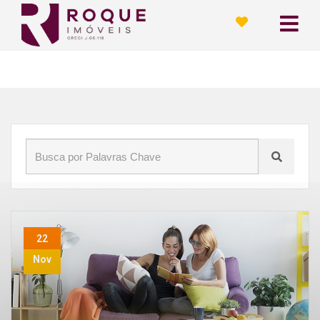
Início
»
Blog
»
cohousing
22
Nov