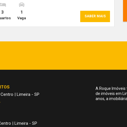
3
1
SABER MAIS
uartos
Vaga
NTOS
A Roque Imóveis 
de imóveis em Li
 Centro | Limeira - SP
anos, a imobiliár
4
entro | Limeira - SP