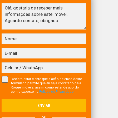
Declaro estar ciente que a ação de envio deste
formulário permite que eu seja contatado pela
Roque Imóveis, assim como estar de acordo
com o exposto na
Política de Privacidade
ENVIAR
ou