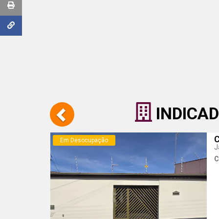
INDICAD
C
Em Desocupação
J
C