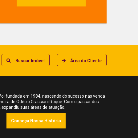
3
1
Quartos
Vaga
Buscar Imóvel
Área do Cliente
foi fundada em 1984, nascendo do sucesso nas venda
meira de Odécio Grassiani Roque. Com o passar dos
ia expandiu suas áreas de atuação.
Conheça Nossa História