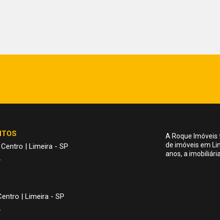
NTOS
A Roque Imóveis 
de imóveis em Li
 Centro | Limeira - SP
anos, a imobiliár
4
entro | Limeira - SP
4