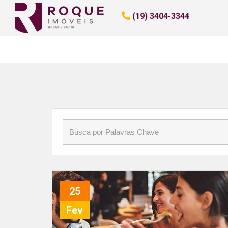
Início
»
Blog
»
Restaurantes em Limeira
(19) 3404-3344
25
Fev