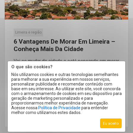
Limeira e região
6 Vantagens De Morar Em Limeira –
Conheça Mais Da Cidade
Vai se mudar de cidade e está pensando em morar
O que são cookies?
em Limeira? A cidade encanta novos moradores
Nós utilizamos cookies e outras tecnologias semelhantes
por conseguir manter […]
para melhorar a sua experiência em nossos serviços,
personalizar publicidade e recomendar conteúdo com
base em seu interesse. Ao utilizar este site, você concorda
com o armazenamento de cookies em seu dispositivo para
geração de marketing personalizado e para
proporcionarmos melhor experiência de navegação.
Acesse nossa
Política de Privacidade
para entender
melhor como utilizamos estes dados.
LEIA MAIS
Eu aceito