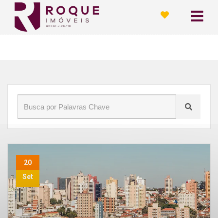
Início
»
Blog
»
qual o melhor bairro para morar em limeira/sp
20
Set