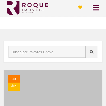
Início
»
Blog
»
Comprar com a Roque
30
Jun