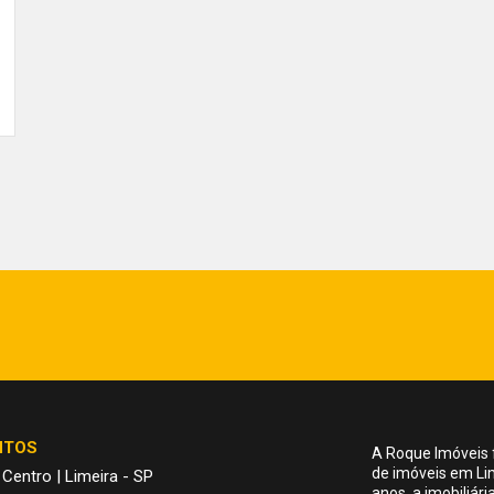
NTOS
A Roque Imóveis 
de imóveis em Li
 Centro | Limeira - SP
anos, a imobiliár