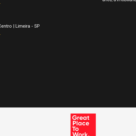
4
entro | Limeira - SP
4