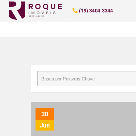
Início
»
Blog
»
Análise de Crédito
(19) 3404-3344
30
Jun