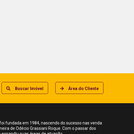
Buscar Imóvel
Área do Cliente
foi fundada em 1984, nascendo do sucesso nas venda
meira de Odécio Grassiani Roque. Com o passar dos
ia expandiu suas áreas de atuação.