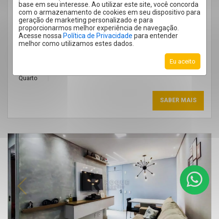
CASA 1 QUARTO JARDIM DO LAGO
base em seu interesse. Ao utilizar este site, você concorda
JARDIM DO LAGO - LIMEIRA
/SP
com o armazenamento de cookies em seu dispositivo para
geração de marketing personalizado e para
Cód.:
38869
proporcionarmos melhor experiência de navegação.
Aluguel
Acesse nossa
Política de Privacidade
para entender
R$ 1.100,00
melhor como utilizamos estes dados.
Eu aceito
1
Quarto
SABER MAIS