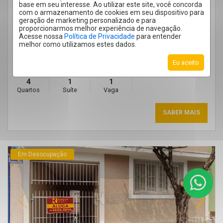
APARTAMENTO 4 QUARTOS CENTRO
base em seu interesse. Ao utilizar este site, você concorda
CENTRO - LIMEIRA
/SP
com o armazenamento de cookies em seu dispositivo para
geração de marketing personalizado e para
Cód.:
65227
proporcionarmos melhor experiência de navegação.
Aluguel
Acesse nossa
Política de Privacidade
para entender
R$ 2.200,00
melhor como utilizamos estes dados.
Condomínio R$ 1.072,48
Eu aceito
4
1
1
Quartos
Suíte
Vaga
SABER MAIS
Em Desocupação